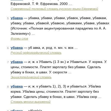
Ефремовой. Т. Ф. Ефремова. 2000 …
Современный толковый словарь русского языка Ефремовой
убавка
— убавка, убавки, убавки, убавок, убавке, убавкам,
5
убавку, убавки, убавкой, убавкою, убавками, убавке, убавках
(Источник: «Полная акцентуированная парадигма по А. А.
Зализняку») …
Формы слов
убавка
— уб авка, и, род. п. мн. ч. вок …
6
Русский орфографический словарь
убавка
— и; ж. к Убавить (1 3 зн.) и Убавиться. У. корма. У.
7
цены, стоимости. Платят зарплату без убавки. Сделать
убавку в боках, в швах. У. скорости …
Энциклопедический словарь
убавка
— и; ж. к убавить 1), 2), 3) и убавиться. Уба/вка
8
корма. Уба/вка цены, стоимости. Платят зарплату без
убавки. Сделать убавку в боках, в швах. Уба/вка скор …
Словарь многих выражений
убавка
— у/бав/к/а …