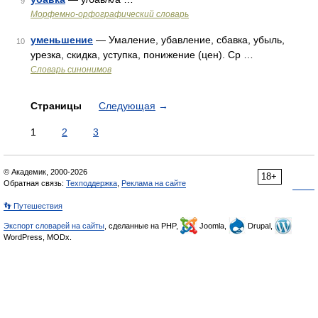
9
Морфемно-орфографический словарь
уменьшение
— Умаление, убавление, сбавка, убыль,
10
урезка, скидка, уступка, понижение (цен). Ср …
Словарь синонимов
Страницы
Следующая
→
1
2
3
© Академик, 2000-2026
18+
Обратная связь:
Техподдержка
,
Реклама на сайте
👣 Путешествия
Экспорт словарей на сайты
, сделанные на PHP,
Joomla,
Drupal,
WordPress, MODx.